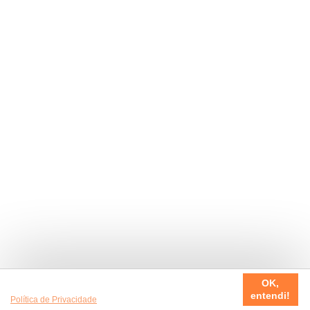
Usamos cookies em nosso site, para fazer a sua experiência
OK,
ser sempre incrível. Quer saber mais da nossa
entendi!
Política de Privacidade
?