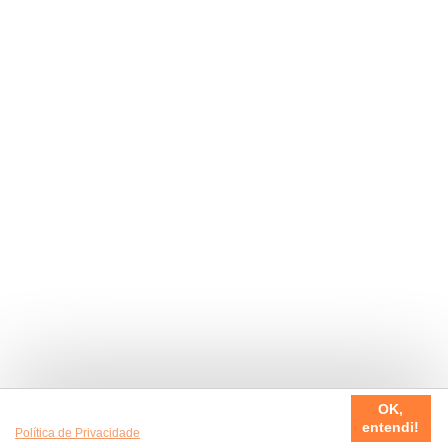
Usamos cookies em nosso site, para fazer a sua experiência
OK,
ser sempre incrível. Quer saber mais da nossa
entendi!
Política de Privacidade
?