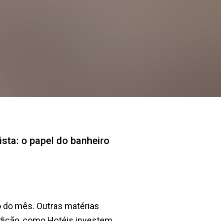
ista: o papel do banheiro
o do mês. Outras matérias
dição, como Hotéis investem