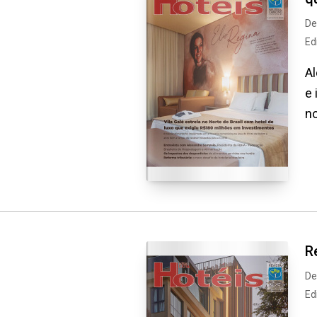
De
Ed
Al
e 
no
R
De
Ed