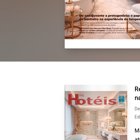
R
n
De
Ed
Ma
a