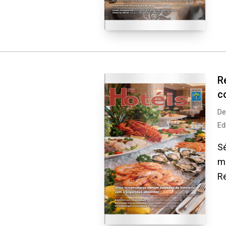
R
c
De
Ed
Sé
m
R