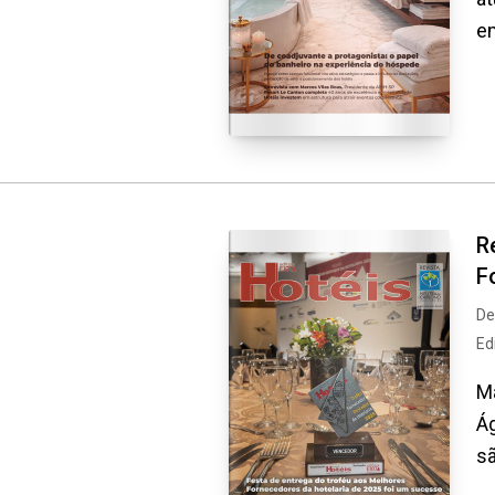
em
R
F
De
Ed
Ma
Ág
sã