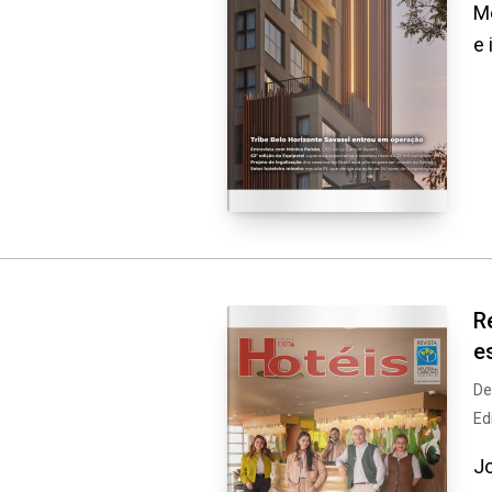
Mô
e 
R
e
De
Ed
Jo