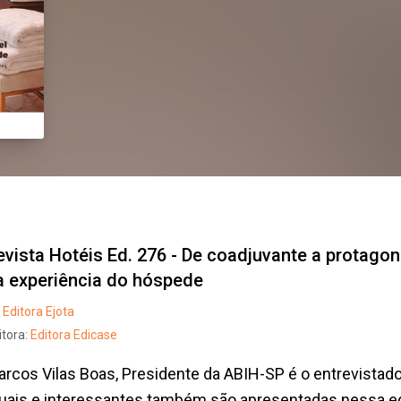
evista Hotéis Ed. 276 - De coadjuvante a protagon
a experiência do hóspede
Editora Ejota
itora:
Editora Edicase
rcos Vilas Boas, Presidente da ABIH-SP é o entrevistad
tuais e interessantes também são apresentadas nessa e