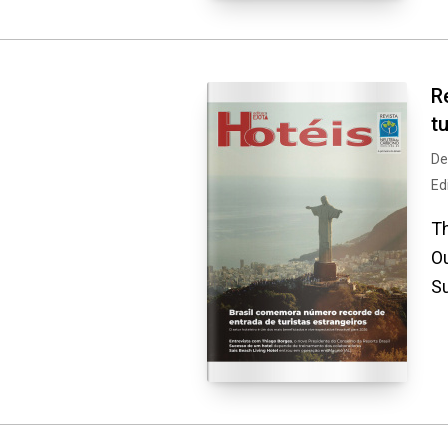
R
t
De
Ed
Th
Ou
Su