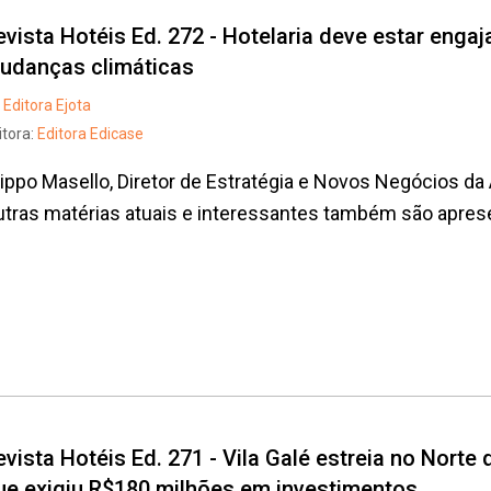
evista Hotéis Ed. 272 - Hotelaria deve estar enga
udanças climáticas
Editora Ejota
itora:
Editora Edicase
lippo Masello, Diretor de Estratégia e Novos Negócios da
tras matérias atuais e interessantes também são aprese
Whatsapp
Facebook
Twitter
E-mail
evista Hotéis Ed. 271 - Vila Galé estreia no Norte 
ue exigiu R$180 milhões em investimentos