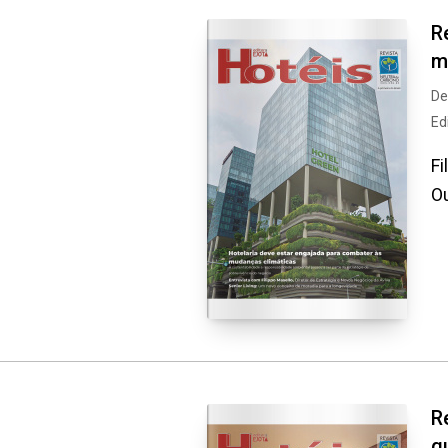
R
m
De
Ed
Fi
Ou
R
q