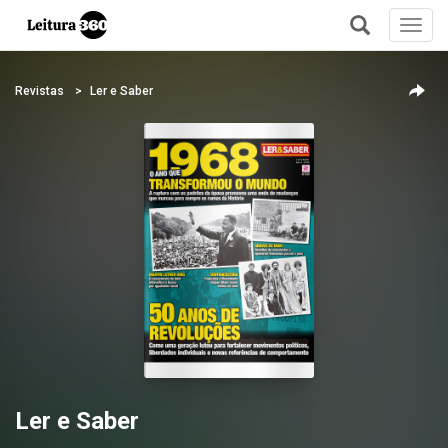
Toggl
navig
+
Revistas
Ler e Saber
Ler e Saber