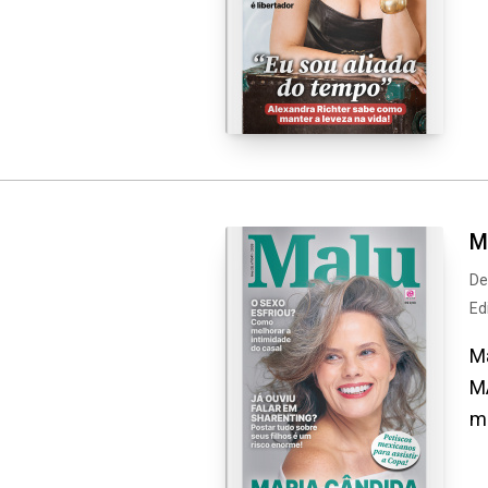
M
De
Ed
Ma
MA
ma