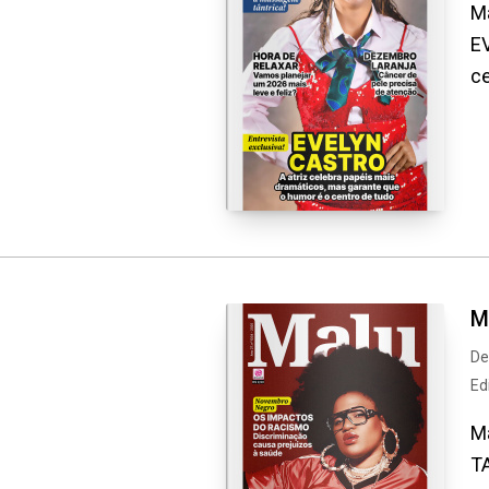
Ma
EV
ce
M
De
Ed
Ma
TA