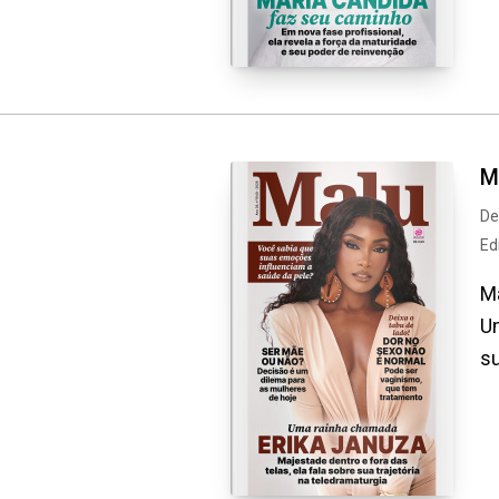
M
De
Ed
Ma
Um
su