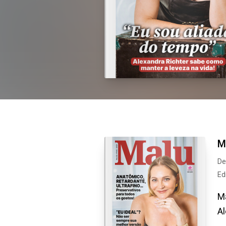
M
De
Ed
Ma
Al