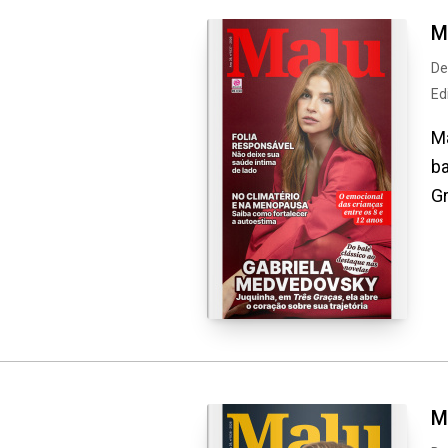
M
De
Ed
Ma
b
Gr
M