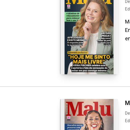
De
Ed
Ma
En
em
M
De
Ed