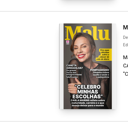
M
De
Ed
Ma
CA
"C