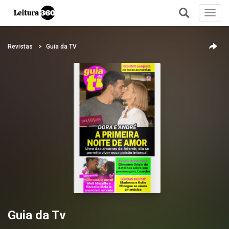
Toggl
navig
+
Revistas
Guia da TV
Guia da Tv