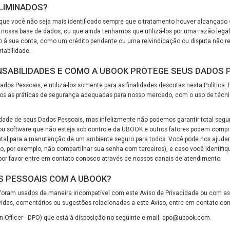
ELIMINADOS?
que você não seja mais identificado sempre que o tratamento houver alcançado 
ossa base de dados, ou que ainda tenhamos que utilizá-los por uma razão legal
o à sua conta, como um crédito pendente ou uma reivindicação ou disputa não r
ntabilidade.
NSABILIDADES E COMO A UBOOK PROTEGE SEUS DADOS 
os Pessoais, e utilizá-los somente para as finalidades descritas nesta Política. E
s as práticas de segurança adequadas para nosso mercado, com o uso de técnica
idade de seus Dados Pessoais, mas infelizmente não podemos garantir total segu
 ou software que não esteja sob controle da UBOOK e outros fatores podem com
ntal para a manutenção de um ambiente seguro para todos. Você pode nos ajuda
o, por exemplo, não compartilhar sua senha com terceiros), e caso você identif
or favor entre em contato conosco através de nossos canais de atendimento.
S PESSOAIS COM A UBOOK?
foram usados de maneira incompatível com este Aviso de Privacidade ou com as 
úvidas, comentários ou sugestões relacionadas a este Aviso, entre em contato co
Officer - DPO) que está à disposição no seguinte e-mail:
dpo@ubook.com
.