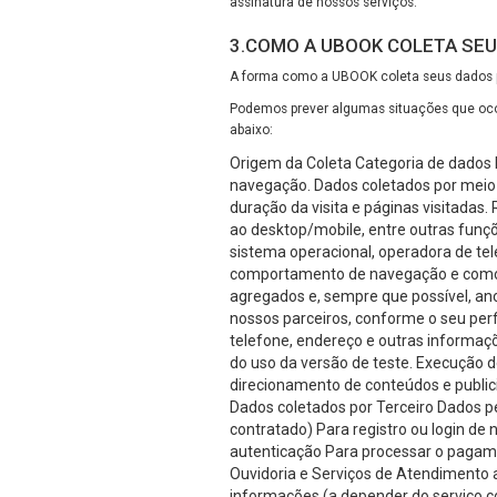
assinatura de nossos serviços.
3.COMO A UBOOK COLETA SEU
A forma como a UBOOK coleta seus dados p
Podemos prever algumas situações que oco
abaixo:
Origem da Coleta Categoria de dados 
navegação. Dados coletados por meio de
duração da visita e páginas visitadas.
ao desktop/mobile, entre outras funçõ
sistema operacional, operadora de tele
comportamento de navegação e como o 
agregados e, sempre que possível, an
nossos parceiros, conforme o seu perf
telefone, endereço e outras informaç
do uso da versão de teste. Execução 
direcionamento de conteúdos e publici
Dados coletados por Terceiro Dados p
contratado) Para registro ou login de
autenticação Para processar o pagame
Ouvidoria e Serviços de Atendimento 
informações (a depender do serviço co