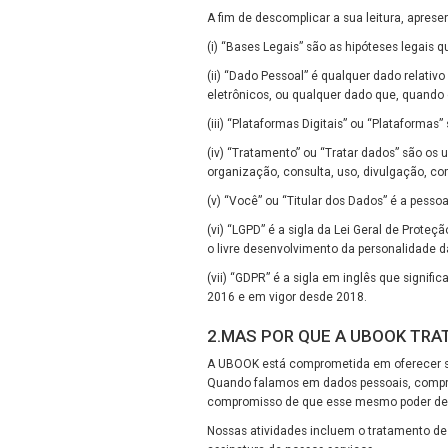
A fim de descomplicar a sua leitura, aprese
(i) “Bases Legais” são as hipóteses legais
(ii) “Dado Pessoal” é qualquer dado relativo
eletrônicos, ou qualquer dado que, quando 
(iii) “Plataformas Digitais” ou “Plataformas”
(iv) “Tratamento” ou “Tratar dados” são os
organização, consulta, uso, divulgação, co
(v) “Você” ou “Titular dos Dados” é a pess
(vi) “LGPD” é a sigla da Lei Geral de Prote
o livre desenvolvimento da personalidade d
(vii) “GDPR” é a sigla em inglês que signi
2016 e em vigor desde 2018.
2.MAS POR QUE A UBOOK TRA
A UBOOK está comprometida em oferecer se
Quando falamos em dados pessoais, compr
compromisso de que esse mesmo poder de e
Nossas atividades incluem o tratamento de