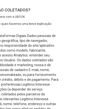
SÃO COLETADOS?
ciona com a UBOOK.
s quais fazemos uma breve explicação
ataformas Digiais Dados pessoais de
o geográfica, tipo de navegador,
mo responsividade do site/aplicativo
Dados como modelo, fabricante,
de acesso Analytics: entender seu
o Usuário. Os dados coletados são
licidade e marketing, nossa e de
ssoais de cadastro E-mail, nome,
 personalizado, ou para fornecimento
crédito, débito e de pagamento. Para
 preferências Legítimo Interesse
ções (a depender do serviço
 coletados pelos parceiros de
 relevantes Legítimo Interesse
l, nome, telefone, endereço e outras
ados tais como efetuar pedidos de