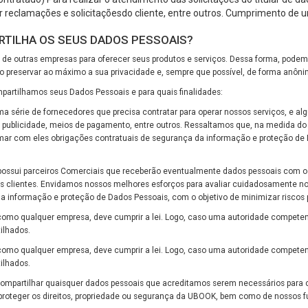
r reclamações e solicitaçõesdo cliente, entre outros. Cumprimento de 
RTILHA OS SEUS DADOS PESSOAIS?
de outras empresas para oferecer seus produtos e serviços. Dessa forma, pode
 preservar ao máximo a sua privacidade e, sempre que possível, de forma anôni
artilhamos seus Dados Pessoais e para quais finalidades:
a série de fornecedores que precisa contratar para operar nossos serviços, e a
ublicidade, meios de pagamento, entre outros. Ressaltamos que, na medida do 
ar com eles obrigações contratuais de segurança da informação e proteção de 
possui parceiros Comerciais que receberão eventualmente dados pessoais com o o
os clientes. Envidamos nossos melhores esforços para avaliar cuidadosamente no
a informação e proteção de Dados Pessoais, com o objetivo de minimizar riscos p
m como qualquer empresa, deve cumprir a lei. Logo, caso uma autoridade compet
ilhados.
 como qualquer empresa, deve cumprir a lei. Logo, caso uma autoridade compete
ilhados.
 compartilhar quaisquer dados pessoais que acreditamos serem necessários para 
 proteger os direitos, propriedade ou segurança da UBOOK, bem como de nossos fu