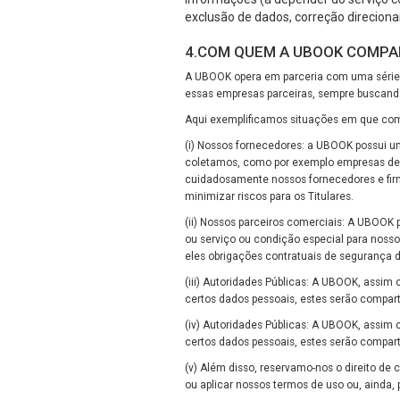
exclusão de dados, correção direciona
4.COM QUEM A UBOOK COMPA
A UBOOK opera em parceria com uma série 
essas empresas parceiras, sempre buscando
Aqui exemplificamos situações em que comp
(i) Nossos fornecedores: a UBOOK possui um
coletamos, como por exemplo empresas de p
cuidadosamente nossos fornecedores e firm
minimizar riscos para os Titulares.
(ii) Nossos parceiros comerciais: A UBOOK 
ou serviço ou condição especial para noss
eles obrigações contratuais de segurança d
(iii) Autoridades Públicas: A UBOOK, assi
certos dados pessoais, estes serão compart
(iv) Autoridades Públicas: A UBOOK, assim
certos dados pessoais, estes serão compart
(v) Além disso, reservamo-nos o direito de
ou aplicar nossos termos de uso ou, ainda,