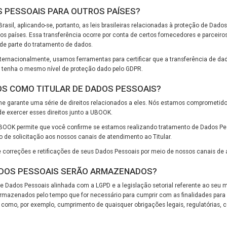
S PESSOAIS PARA OUTROS PAÍSES?
sil, aplicando-se, portanto, as leis brasileiras relacionadas à proteção de Dado
os países. Essa transferência ocorre por conta de certos fornecedores e parceir
 de parte do tratamento de dados.
ternacionalmente, usamos ferramentas para certificar que a transferência de da
s tenha o mesmo nível de proteção dado pelo GDPR.
TOS COMO TITULAR DE DADOS PESSOAIS?
 lhe garante uma série de direitos relacionados a eles. Nós estamos comprometi
 exercer esses direitos junto a UBOOK.
a UBOOK permite que você confirme se estamos realizando tratamento de Dados P
 de solicitação aos nossos canais de atendimento ao Titular.
correções e retificações de seus Dados Pessoais por meio de nossos canais de
ADOS PESSOAIS SERÃO ARMAZENADOS?
e Dados Pessoais alinhada com a LGPD e a legislação setorial referente ao seu 
zenados pelo tempo que for necessário para cumprir com as finalidades para a
omo, por exemplo, cumprimento de quaisquer obrigações legais, regulatórias, co