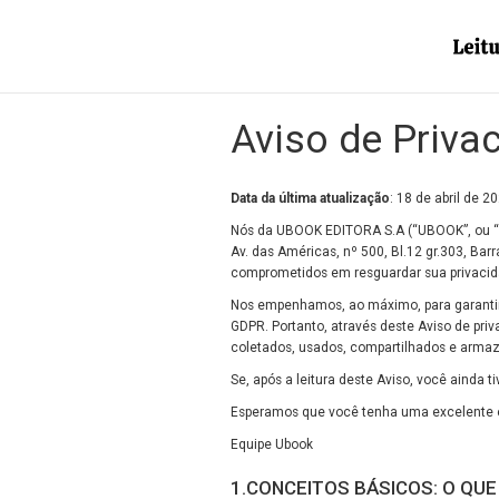
Aviso de Priva
Data da última atualização
: 18 de abril de 2
Nós da UBOOK EDITORA S.A (“UBOOK”, ou “nó
Av. das Américas, nº 500, Bl.12 gr.303, Bar
comprometidos em resguardar sua privacida
Nos empenhamos, ao máximo, para garantir o
GDPR. Portanto, através deste Aviso de pri
coletados, usados, compartilhados e arma
Se, após a leitura deste Aviso, você ainda 
Esperamos que você tenha uma excelente 
Equipe Ubook
1.CONCEITOS BÁSICOS: O QU