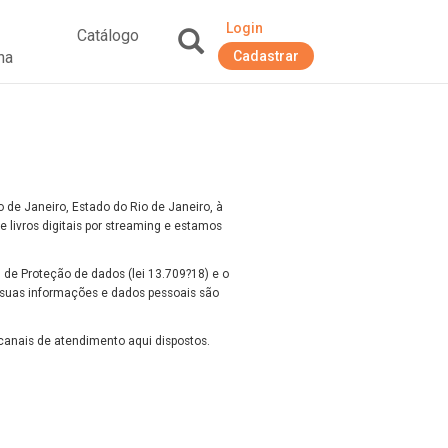
Login
Catálogo
na
Cadastrar
+
de Janeiro, Estado do Rio de Janeiro, à
e livros digitais por streaming e estamos
de Proteção de dados (lei 13.709?18) e o
o suas informações e dados pessoais são
 canais de atendimento aqui dispostos.