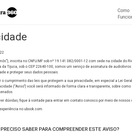
Como
Funcio
cidade
022
s”), inscrita no CNPJ/MF sob nº 19.141.082/0001-12 com sede na cidade do Rio 
ra da Tijuca, sob o CEP 22640-100, somos um serviço de assinatura de audiolivros 
de e proteger seus dados pessoais.
 cumprimento das leis que protegem a sua privacidade, em especial a Lei Geral 
vacidade (“Aviso”) você será informado de forma clara e transparente, sobre com
zenados.
tiver dúvidas, fique à vontade para entrar em contato conosco por meio de nossos
experiência no ubook.com.
E PRECISO SABER PARA COMPREENDER ESTE AVISO?