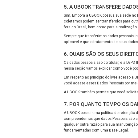
5. A UBOOK TRANSFERE DADO
Sim. Embora a UBOOK possua sua sede no Bra
coletamos podem ser transferidos para outr
fora do Brasil, bem como para a realização
Sempre que transferimos dados pessoais in
aplicável e que o tratamento de seus dado
6. QUAIS SÃO OS SEUS DIREI
Os dados pessoais são do titular, e a LGPD
nessa seção vamos explicar como você pode
Em respeito ao princípio do livre acesso 
você acesse esses Dados Pessoais por meio
A UBOOK também permite que você solicite 
7. POR QUANTO TEMPO OS D
A UBOOK possui uma política de retenção d
compreendemos que dados Pessoais são arma
qualquer outra razão para sua manutenção c
fundamentadas com uma Base Legal.