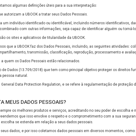
ntamos algumas definições úteis para a sua interpretação:
 que autorizam a UBOOK a tratar seus Dados Pessoais.
 a um indivíduo identificado ou identificável, incluindo números identificativos, d
combinado com outras informações, seja capaz de identificar alguém ou torná-lo i
 são os sites e aplicativos de titularidade da UBOOK.
 usos que a UBOOK faz dos Dados Pessoais, incluindo, as seguintes atividades: co
mpartilhamento, transmissão, classificação, reprodução, processamento e avalia
oa a quem os Dados Pessoais estão relacionados.
ção de Dados (13.709/2018) que tem como principal objetivo proteger os direitos f
a pessoa natural.
fica General Data Protection Regulation, e se refere à regulamentação de proteçã
TA MEUS DADOS PESSOAIS?
mpre os melhores produtos e serviços, acreditando no seu poder de escolha e n
eendemos que isso envolve o respeito e o comprometimento com a sua seguran
scolha se estenda em relação a seus dados pessoais.
 seus dados, e por isso coletamos dados pessoais em diversos momentos, como 