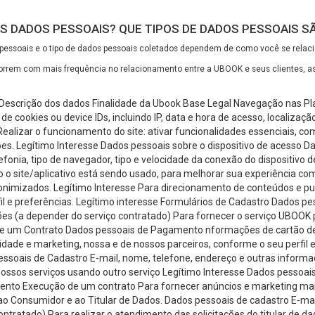
S DADOS PESSOAIS? QUE TIPOS DE DADOS PESSOAIS 
essoais e o tipo de dados pessoais coletados dependem de como você se rela
rrem com mais frequência no relacionamento entre a UBOOK e seus clientes, a
Descrição dos dados Finalidade da Ubook Base Legal Navegação nas Pl
 cookies ou device IDs, incluindo IP, data e hora de acesso, localizaçã
 Realizar o funcionamento do site: ativar funcionalidades essenciais, co
es. Legítimo Interesse Dados pessoais sobre o dispositivo de acesso 
fonia, tipo de navegador, tipo e velocidade da conexão do dispositivo 
site/aplicativo está sendo usado, para melhorar sua experiência com
onimizados. Legítimo Interesse Para direcionamento de conteúdos e pub
il e preferências. Legítimo interesse Formulários de Cadastro Dados pe
ões (a depender do serviço contratado) Para fornecer o serviço UBOOK
de um Contrato Dados pessoais de Pagamento nformações de cartão de 
dade e marketing, nossa e de nossos parceiros, conforme o seu perfil e
essoais de Cadastro E-mail, nome, telefone, endereço e outras informa
 nossos serviços usando outro serviço Legítimo Interesse Dados pessoais
nto Execução de um contrato Para fornecer anúncios e marketing mais
ao Consumidor e ao Titular de Dados. Dados pessoais de cadastro E-mai
ntratado) Para realizar o atendimento das solicitações do titular de d