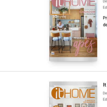
De
Ed
P
d
I
De
Ed