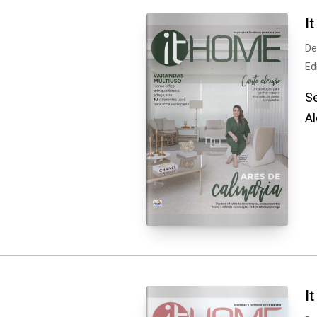
I
De
Ed
Se
A
I