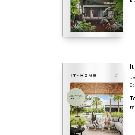
I
De
Ed
To
ma