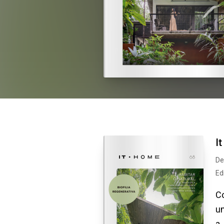
I
De
Ed
Co
um
a..