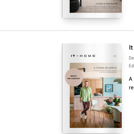
I
De
Ed
A 
re