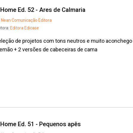
t Home Ed. 52 - Ares de Calmaria
Nean Comunicação Editora
itora:
Editora Edicase
leção de projetos com tons neutros e muito aconchego 
lemão + 2 versões de cabeceiras de cama
Whatsapp
Facebook
Twitter
E-mail
t Home Ed. 51 - Pequenos apês