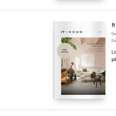
I
De
Ed
Lo
pi