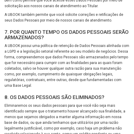
bem como permite que você acesse esses Dados Pessoais por meio de
solicitação aos nossos canais de atendimento ao Titular.
A UBOOK também permite que você solicite correções e retificações de
seus Dados Pessoais por meio de nossos canais de atendimento.
7. POR QUANTO TEMPO OS DADOS PESSOAIS SERÃO
ARMAZENADOS?
A UBOOK possui uma política de retenção de Dados Pessoais alinhada com
a LGPD e a legislação setorial referente ao seu modelo de negócios. Dessa
forma, compreendemos que dados Pessoais são armazenados pelo tempo
que for necessário para cumprir com as finalidades para as quais foram
coletados, salvo se houver qualquer outra razão para sua manutenção
como, por exemplo, cumprimento de quaisquer obrigações legais,
regulatórias, contratuais, entre outras, desde que fundamentadas com
uma Base Legal.
8. OS DADOS PESSOAIS SÃO ELIMINADOS?
Eliminaremos os seus dados pessoais para que você não seja mais
identificado sempre que o tratamento houver alcançado sua finalidade, a
menos que sejamos obrigados a manter alguma informação em nossa
base de dados, ou que ainda tenhamos que utilizá-los por uma razão
legalmente justificável, como por exemplo, caso haja um problema não
resolvido relacionado à sua conta, como um crédito pendente ou uma