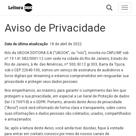
Toggl
navig
+
Aviso de Privacidade
Data da última atualização
: 18 de abril de 2022
Nós da UBOOK EDITORA S.A (“UBOOK”, ou “nós”), inscrita no CNPJ/MF sob
nº 19.141.082/0001-12 com sede na cidade do Rio de Janeiro, Estado do
Rio de Janeiro, à Av. das Américas, nº 500, Bl.12 gr.303, Barra da Tijuca,
sob o CEP 22640-100, somos um serviço de assinatura de audiolivros e
livros digitais por streaming e estamos comprometidos em resguardar sua
privacidade e proteger seus dados pessoais.
Nos empenhamos, ao máximo, para garantir o cumprimento das leis que
protegem a sua privacidade, em especial a Lei Geral de Proteção de dados
(lei 13.709?18) e o GDPR. Portanto, através deste Aviso de privacidade
(“Aviso”) você será informado de forma clara e transparente, sobre como
suas informações e dados pessoais são coletados, usados, compartilhados
e armazenados.
Se, após a leitura deste Aviso, você ainda tiver dúvidas, fique à vontade
para entrar em contato conosco por meio de nossos canais de