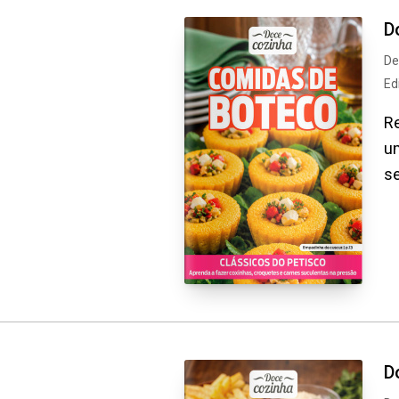
D
De
Ed
Re
um
se
D