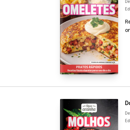
De
Ed
Re
om
D
De
Ed