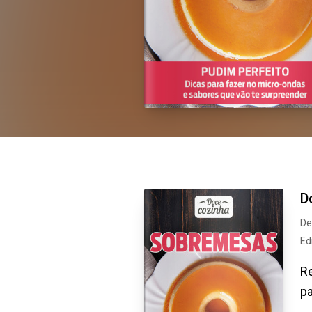
D
De
Ed
Re
pa