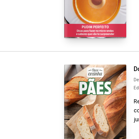
D
De
Ed
Re
co
ju