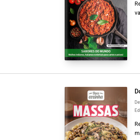
Re
va
D
De
Ed
Re
mu