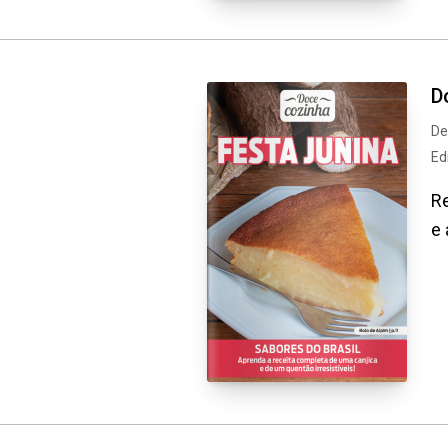
D
De
Ed
Re
e 