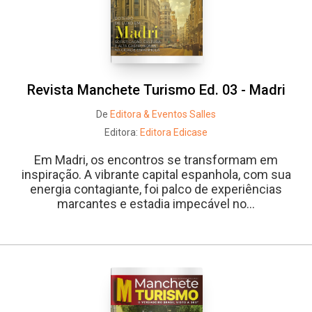
Revista Manchete Turismo Ed. 03 - Madri
De
Editora & Eventos Salles
Editora:
Editora Edicase
Em Madri, os encontros se transformam em
inspiração. A vibrante capital espanhola, com sua
Whatsapp
Facebook
Twitter
E-mail
energia contagiante, foi palco de experiências
marcantes e estadia impecável no...