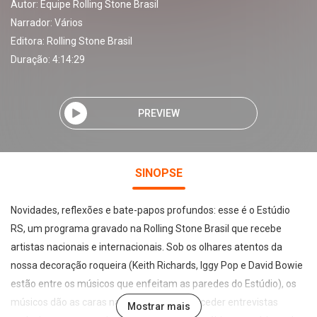
Autor:
Equipe Rolling Stone Brasil
Narrador:
Vários
Editora:
Rolling Stone Brasil
Duração: 4:14:29
PREVIEW
SINOPSE
Novidades, reflexões e bate-papos profundos: esse é o Estúdio
RS, um programa gravado na Rolling Stone Brasil que recebe
artistas nacionais e internacionais. Sob os olhares atentos da
nossa decoração roqueira (Keith Richards, Iggy Pop e David Bowie
estão entre os músicos que enfeitam as paredes do Estúdio), os
músicos dão as caras na redação para conceder entrevistas
Mostrar mais