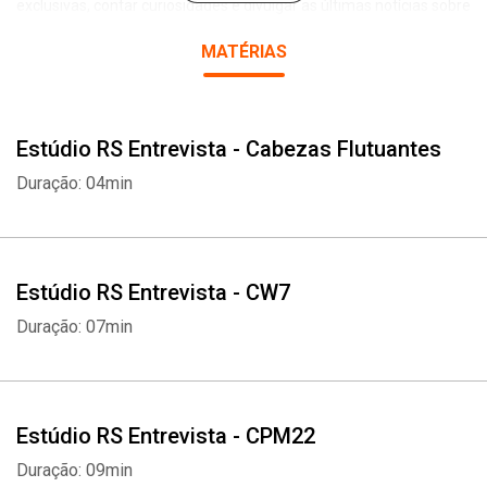
exclusivas, contar curiosidades e divulgar as últimas notícias sobre
a carreira. Entre as personalidades que já passaram pelo nosso
MATÉRIAS
QG estão Lenine, Fresno, Scalene, Dônica, Emicida, Mac DeMarco,
Junior Cigano, Nada Surf, Thiago Pethit, Raimundos, NX Zero, Ugly
Kid Joe, Projota, Krisiun, Edu Falaschi e muitos outros.
Estúdio RS Entrevista - Cabezas Flutuantes
Duração: 04min
Estúdio RS Entrevista - CW7
Duração: 07min
Estúdio RS Entrevista - CPM22
Duração: 09min