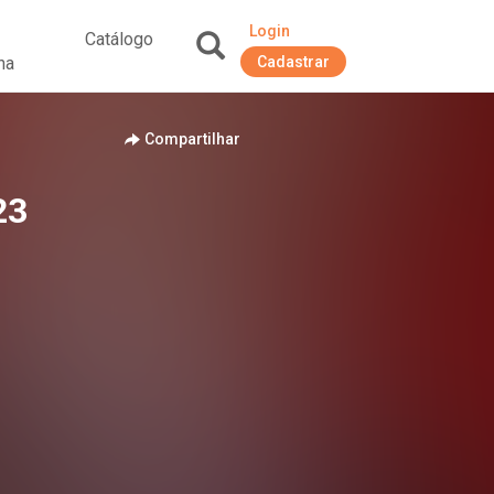
Login
Catálogo
na
Cadastrar
+
Compartilhar
23