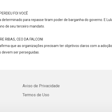
Whatsapp
Facebook
Twitter
E-mail
PERDEU FOI VOCÊ
terminado para repasse tiram poder de barganha do governo. E Lula t
no de seu terceiro mandato.
E RIBAS, CEO DA FALCONI
afirma que as organizações precisam ter objetivos claros com a adoção
s devem ser perseguidas.
Aviso de Privacidade
Termos de Uso