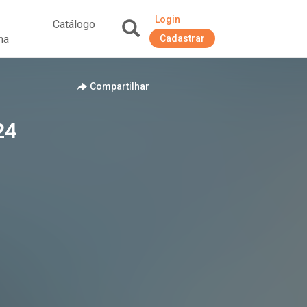
Login
Catálogo
na
Cadastrar
+
Compartilhar
24