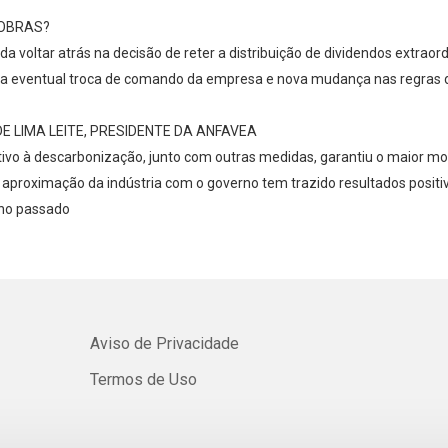
ROBRAS?
Whatsapp
Facebook
Twitter
E-mail
 voltar atrás na decisão de reter a distribuição de dividendos extraor
ma eventual troca de comando da empresa e nova mudança nas regras d
E LIMA LEITE, PRESIDENTE DA ANFAVEA
ntivo à descarbonização, junto com outras medidas, garantiu o maior mo
, a aproximação da indústria com o governo tem trazido resultados posit
ano passado
Aviso de Privacidade
Termos de Uso