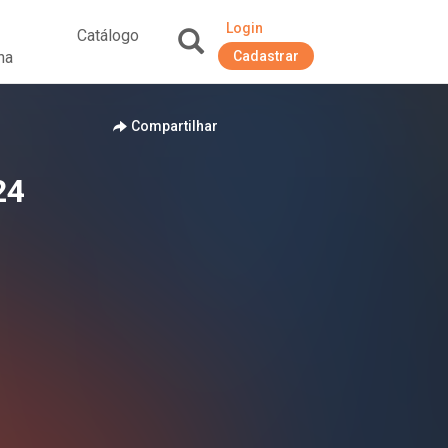
Login
Catálogo
na
Cadastrar
+
Compartilhar
24