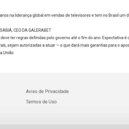
Whatsapp
Facebook
Twitter
E-mail
nos na liderança global em vendas de televisores e tem no Brasil um d
SABIÁ, CEO DA GALERABET
 deve ter regras definidas pelo governo até o fim do ano. Expectativa 
o País, sejam autorizadas a atuar — o que dará mais garantias para o 
 a União
Aviso de Privacidade
Termos de Uso