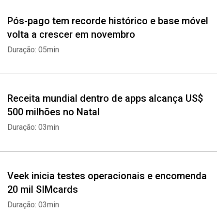
Pós-pago tem recorde histórico e base móvel
volta a crescer em novembro
Duração: 05min
Receita mundial dentro de apps alcança US$
500 milhões no Natal
Duração: 03min
Veek inicia testes operacionais e encomenda
20 mil SIMcards
Duração: 03min
Whatsapp
Facebook
Twitter
E-mail