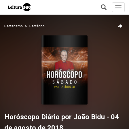
Toggl
navig
+
Esoterismo
Esotérico
Horóscopo Diário por João Bidu - 04
de agosto de 2018