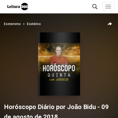
Toggl
navig
+
Esoterismo
Esotérico
Horóscopo Diário por João Bidu - 09
de agosto de 2018