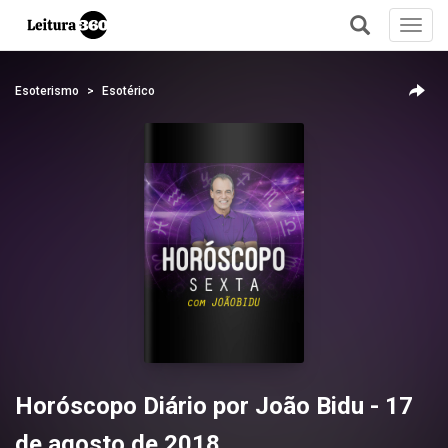
Toggl
navig
+
Esoterismo
Esotérico
Horóscopo Diário por João Bidu - 17
de agosto de 2018