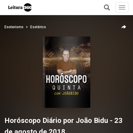
Toggl
navig
+
Esoterismo
Esotérico
Horóscopo Diário por João Bidu - 23
de agosto de 2018