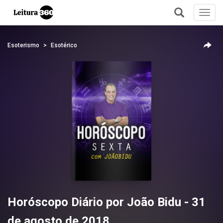
Toggl
navig
+
Esoterismo
Esotérico
Horóscopo Diário por João Bidu - 31
de agosto de 2018