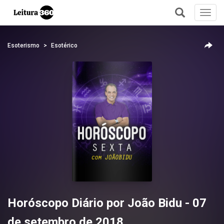
Toggl
navig
+
Esoterismo
Esotérico
Horóscopo Diário por João Bidu - 07
de setembro de 2018