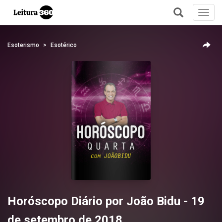
Toggl
navig
+
Esoterismo
Esotérico
Horóscopo Diário por João Bidu - 19
de setembro de 2018