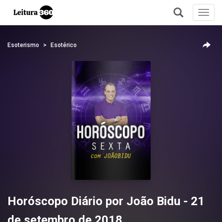
Toggl
navig
+
Esoterismo
Esotérico
Horóscopo Diário por João Bidu - 21
de setembro de 2018