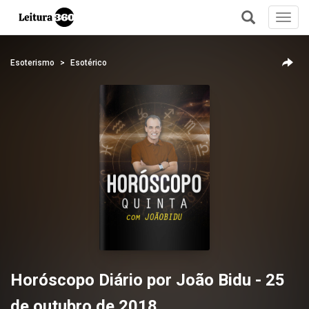
Toggl
navig
+
Esoterismo
Esotérico
Horóscopo Diário por João Bidu - 25
de outubro de 2018