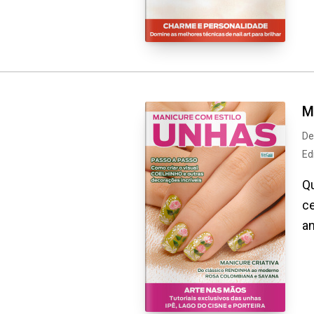
M
De
Ed
Qu
ce
an