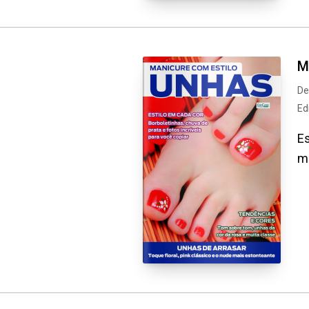
M
De
Ed
Es
mi