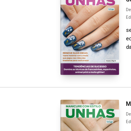
De
Ed
se
ed
da
M
De
Ed