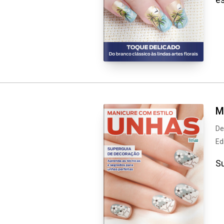
M
De
Ed
Su