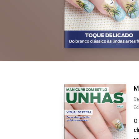
M
De
Ed
O 
c
es