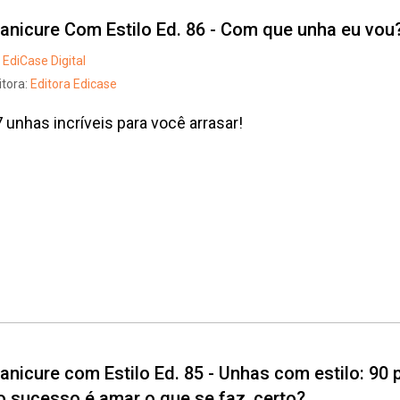
anicure Com Estilo Ed. 86 - Com que unha eu vou
EdiCase Digital
itora:
Editora Edicase
 unhas incríveis para você arrasar!
Whatsapp
Facebook
Twitter
E-mail
anicure com Estilo Ed. 85 - Unhas com estilo: 90
o sucesso é amar o que se faz, certo?