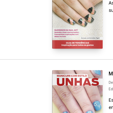
As
su
M
De
Ed
Es
em