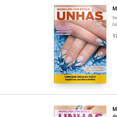
M
De
Ed
17
M
d