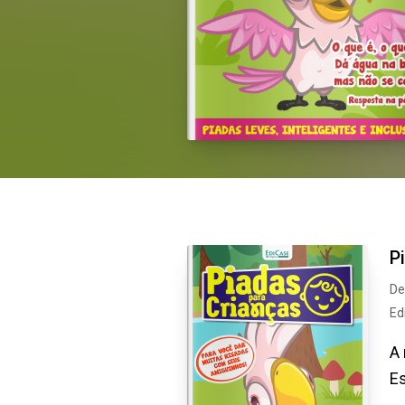
P
De
Ed
A 
Es