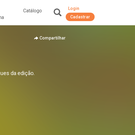
Login
Catálogo
na
Cadastrar
+
Compartilhar
ques da edição.