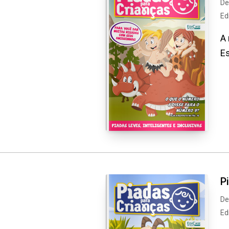
De
Ed
A 
Es
P
De
Ed