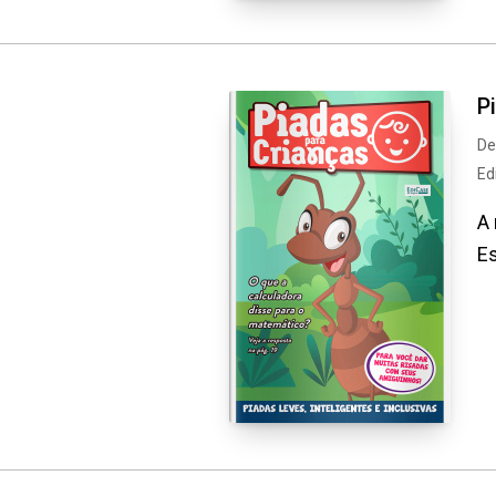
P
De
Ed
A 
Es