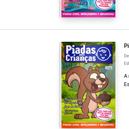
P
De
Ed
A 
Es