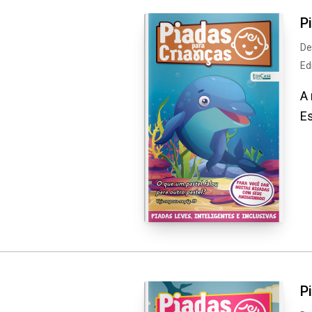
P
De
Ed
A 
Es
P