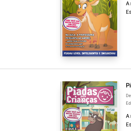
A 
Es
P
De
Ed
A 
Es