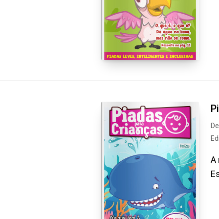
P
De
Ed
A 
Es