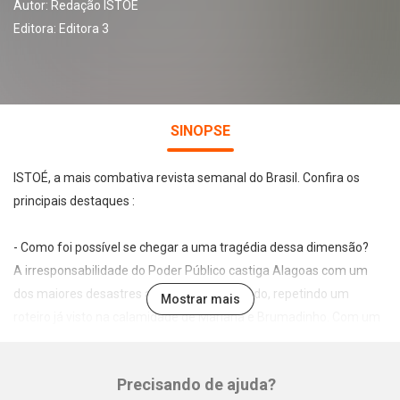
Autor:
Redação ISTOÉ
Editora:
Editora 3
SINOPSE
ISTOÉ, a mais combativa revista semanal do Brasil. Confira os
principais destaques :
- Como foi possível se chegar a uma tragédia dessa dimensão?
A irresponsabilidade do Poder Público castiga Alagoas com um
dos maiores desastres ambientais do mundo, repetindo um
Mostrar mais
roteiro já visto na calamidade de Mariana e Brumadinho. Com um
quinto de sua área urbana condenada pela mineração sem
controle, Maceió tem 60 mil pessoas deslocadas e cinco bairros
Precisando de ajuda?
que ameaçam ser engolidos. A briga da população contra a
Whatsapp
Facebook
Twitter
E-mail