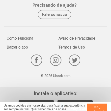
Whatsapp
Facebook
Twitter
E-mail
Precisando de ajuda?
 5 apps que ajudam a emagrecer.
 "Larga o videogame, menino!" Como estimular seu filho e torná-
Fale conosco
lo mais ativo.
 Vaga temporária: Aumente as chances de ser efetivada.
 Você no azul: Segredos para sair do sufoco financeiro em
poucos dias.
Como Funciona
Aviso de Privacidade
Baixar o app
Termos de Uso
© 2026 Ubook.com
Instale o aplicativo:
Usamos cookies em nosso site, para fazer a sua experiência
OK,
ser sempre incrível. Quer saber mais da nossa