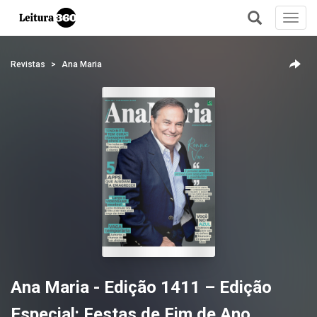
Toggl
navig
+
Revistas
Ana Maria
Ana Maria - Edição 1411 – Edição
Especial: Festas de Fim de Ano