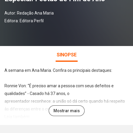
Autor:
Redação Ana Maria
Editora:
Editora Perfil
SINOPSE
A semana em Ana Maria. Confira os principais destaques:
Ronnie Von: “É preciso amar a pessoa com seus defeitos e
qualidades” - Casado há 37 anos, o
apresentador reconhece: a união só dá certo quando há respeito
às diferenças entre o casal.
Mostrar mais
Leia também:
 Tendinite tem cura? Massagem alivia a dor? Tire todas as
dúvidas sobre a doença.