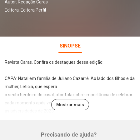
Autor:
Redação Caras
Editora:
Editora Perfil
SINOPSE
Revista Caras. Confira os destaques dessa edição:
CAPA: Natal em família de Juliano Cazarré. Ao lado dos filhos e da
mulher, Letícia, que espera
o sexto herdeiro do casal, ator fala sobre importância de celebrar
cada momento após vencer
Mostrar mais
as adversidades de 2023.
DESTAQUES: Késia celebra protagonismo na TV: "Essa ficha vai
Precisando de ajuda?
caindo devagar e acho que é mais por tentar normalizar, porque
Whatsapp
Facebook
Twitter
E-mail