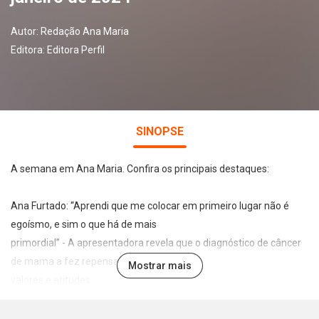
Autor:
Redação Ana Maria
Editora:
Editora Perfil
SINOPSE
A semana em Ana Maria. Confira os principais destaques:
Ana Furtado: “Aprendi que me colocar em primeiro lugar não é
egoísmo, e sim o que há de mais
primordial” - A apresentadora revela que o diagnóstico de câncer
de mama a fez repensar
Mostrar mais
valores e atitudes.
Leia também:
• Dá-lhe babosa no cabelo! Solução caseira que hidrata, faz