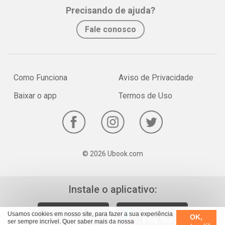
Whatsapp
Facebook
Twitter
E-mail
Precisando de ajuda?
crescer e dá brilho.
• Armário-cápsula: Tenha um guarda-roupa de apenas 30 peças e
Fale conosco
ande sempre bem-vestida.
• Pipoca é bom: O petisco ajuda a emagrecer e até previne
doenças cardíacas.
• Shot matinal X TPM : 6 receitas para... Acabar com a cólica,
Como Funciona
Aviso de Privacidade
Controlar a ansiedade, Diminuir
Baixar o app
Termos de Uso
a vontade de comer doce, Evitar a enxaqueca.
• Faça o teste: Você gasta demais? Se precisar economizar, temos
a solução.
© 2026 Ubook.com
Instale o aplicativo:
Usamos cookies em nosso site, para fazer a sua experiência
OK,
ser sempre incrível. Quer saber mais da nossa