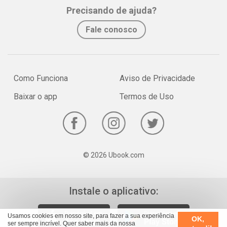
Whatsapp
Facebook
Twitter
E-mail
Precisando de ajuda?
chegar lá.
• Dinheiro no bolso: Vale a pena antecipar o saldo do FGTS?
Fale conosco
Consultor financeiro explica os prós e contras.
• Guia de combate à celulite: Medidassimples de prevenção,
Hábitos que exterminam ostemidos furinhos, Exercícios fáceis.
• Horóscopo chinês: Amor, carreira, dinheiro... O que o Ano do
Como Funciona
Aviso de Privacidade
Dragão nos reserva.
Baixar o app
Termos de Uso
• Puberdade sem traumas: Ajude sua filha a passar por essa fase
de forma tranquila.
© 2026 Ubook.com
Instale o aplicativo:
Usamos cookies em nosso site, para fazer a sua experiência
OK,
ser sempre incrível. Quer saber mais da nossa