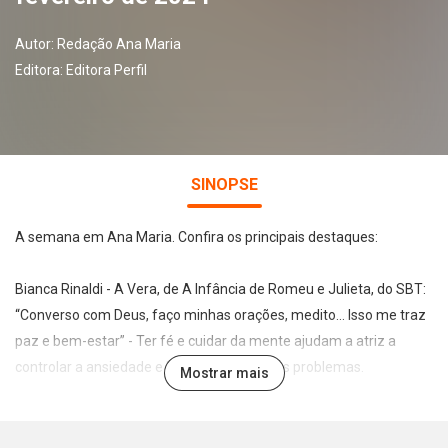
Autor:
Redação Ana Maria
Editora:
Editora Perfil
SINOPSE
A semana em Ana Maria. Confira os principais destaques:
Bianca Rinaldi - A Vera, de A Infância de Romeu e Julieta, do SBT:
“Converso com Deus, faço minhas orações, medito... Isso me traz
paz e bem-estar” - Ter fé e cuidar da mente ajudam a atriz a
controlar a ansiedade e lidar melhor com os problemas.
Mostrar mais
Leia também:
• GPS do orgasmo: Os caminhos para quem tem dificuldade de