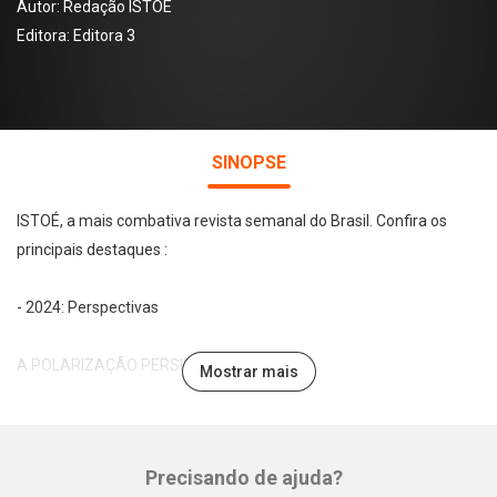
Autor:
Redação ISTOÉ
Editora:
Editora 3
SINOPSE
ISTOÉ, a mais combativa revista semanal do Brasil. Confira os
principais destaques :
- 2024: Perspectivas
A POLARIZAÇÃO PERSISTE
Mostrar mais
As eleições municipais devem reeditar a disputa entre a esquerda
e o bolsonarismo. Essa tensão continua colocando o STF sob
Precisando de ajuda?
pressão
Whatsapp
Facebook
Twitter
E-mail