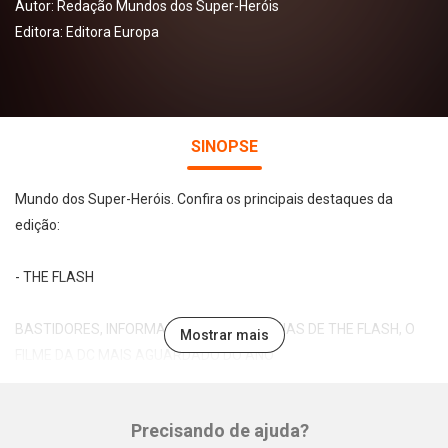
Autor:
Redação Mundos dos Super-Heróis
Editora:
Editora Europa
SINOPSE
Mundo dos Super-Heróis. Confira os principais destaques da
edição:
- THE FLASH
BASTIDORES, INFORMAÇÕES E REFERÊNCIAS DE THE FLASH, O
Mostrar mais
FILME DA DC MAIS AGUARDADO DO ANO
- E MAIS!
Precisando de ajuda?
Whatsapp
Facebook
Twitter
E-mail