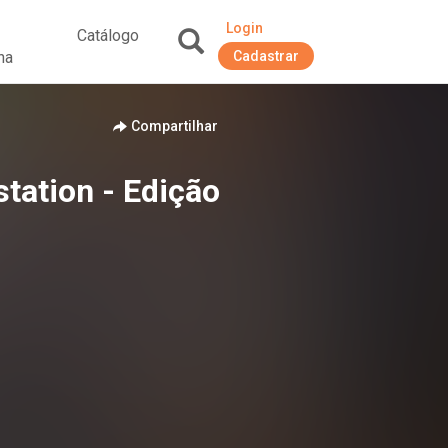
Login
Catálogo
na
Cadastrar
+
Compartilhar
station - Edição