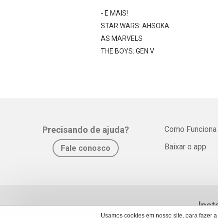
- E MAIS!
STAR WARS: AHSOKA
AS MARVELS
THE BOYS: GEN V
Precisando de ajuda?
Como Funciona
Baixar o app
Fale conosco
Inst
Usamos cookies em nosso site, para fazer a