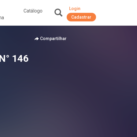
Login
Catálogo
na
Cadastrar
+
Compartilhar
N° 146