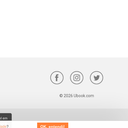
© 2026 Ubook.com
OK, entendi!
idade
?