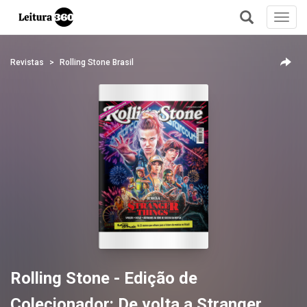
Toggl
navig
+
Revistas
Rolling Stone Brasil
Rolling Stone - Edição de
Colecionador: De volta a Stranger