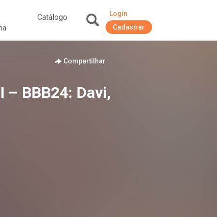
Login
Catálogo
na
Cadastrar
+
Compartilhar
l – BBB24: Davi,