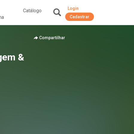
Login
Catálogo
na
Cadastrar
+
Compartilhar
agem &