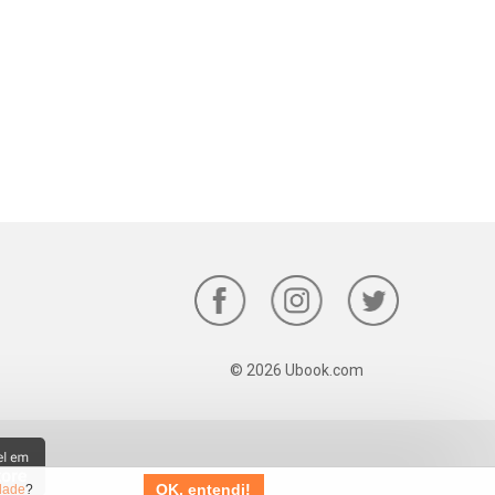
© 2026 Ubook.com
OK, entendi!
idade
?