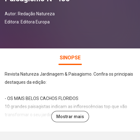
Autor:
Redação Natureza
Editora:
Editora Europa
SINOPSE
Revista Natureza Jardinagem & Paisagismo. Confira os principais
destaques da edição:
- OS MAIS BELOS CACHOS FLORIDOS
10 grandes paisagistas indicam as inflorescências top que vão
transformar o seu jardim
Mostrar mais
EDUARDO GONÇALVES: OS LIMITES DA TOPIARIA
SABRINA JEHA: COMO A NATUREZA CURA