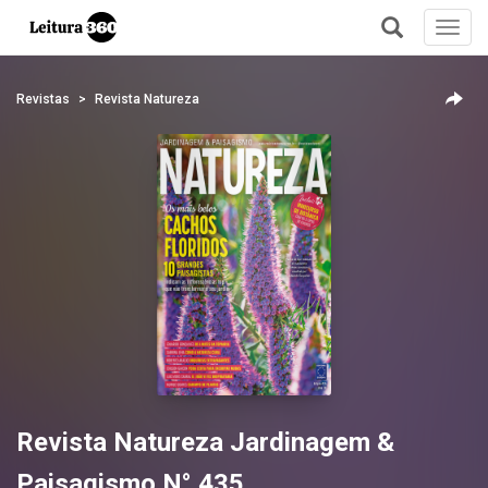
Toggl
navig
+
Revistas
Revista Natureza
Revista Natureza Jardinagem &
Paisagismo N° 435