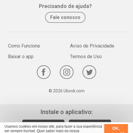
Whatsapp
Facebook
Twitter
E-mail
Precisando de ajuda?
ROBERTO ARAÚJO: ORQUÍDEAS EXTRAVAGANTES
EDILSON GIACON: PODA CERTA PARA ENCORPAR MUDAS
Fale conosco
LUIZ MORS CABRAL: D. JOÃO VI FEZ BIOPIRATARIA
MURILO SOARES: GARIMPO DE PLANTAS
Como Funciona
Aviso de Privacidade
Baixar o app
Termos de Uso
© 2026 Ubook.com
Instale o aplicativo:
Usamos cookies em nosso site, para fazer a sua experiência
OK,
ser sempre incrível. Quer saber mais da nossa