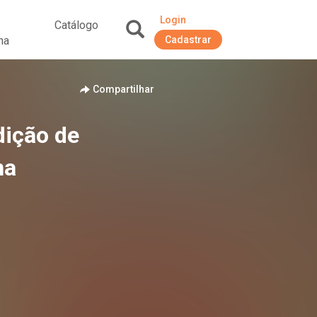
Login
Catálogo
na
Cadastrar
+
Compartilhar
dição de
na