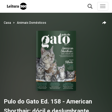
Toggl
navig
+
Casa
Animais Domésticos
Pulo do Gato Ed. 158 - American
Shorthair: dócil e deslumbrante