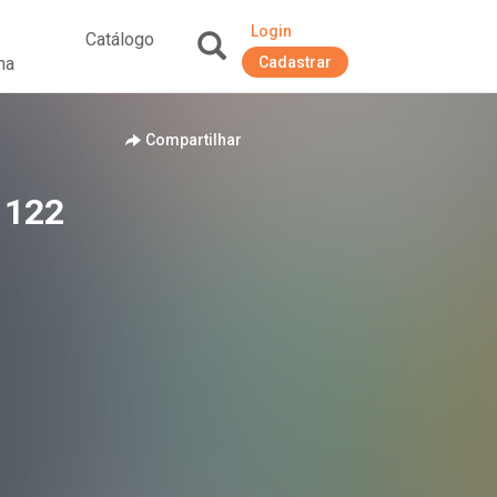
Login
Catálogo
na
Cadastrar
+
Compartilhar
1122