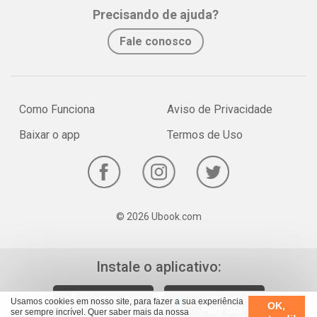
Whatsapp
Facebook
Twitter
E-mail
Precisando de ajuda?
em casa sem erro.
• As provas de que correr só faz bem: Protege o coração, Retarda
Fale conosco
os efeitos do envelhecimento, Controla a ansiedade.
• Divórcio tranquilo: Supere o fim da relação e o medo de ficar
sozinha.
• Filhos: Aprenda a lidar com as mentiras das crianças.
Como Funciona
Aviso de Privacidade
Baixar o app
Termos de Uso
© 2026 Ubook.com
Instale o aplicativo:
Usamos cookies em nosso site, para fazer a sua experiência
OK,
ser sempre incrível. Quer saber mais da nossa