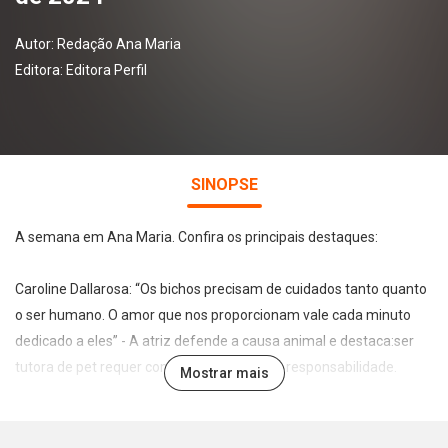
Autor:
Redação Ana Maria
Editora:
Editora Perfil
SINOPSE
A semana em Ana Maria. Confira os principais destaques:
Caroline Dallarosa: “Os bichos precisam de cuidados tanto quanto
o ser humano. O amor que nos proporcionam vale cada minuto
dedicado a eles” - A atriz defende a causa animal e destaca:ser
tutora de pet requer compromisso e muita responsabilidade.
Mostrar mais
Leia também:
• Mapa da coloração capilar: Saiba tudo sobre como tingir os fios