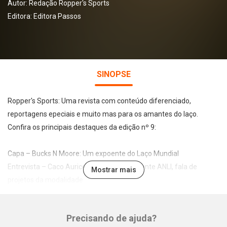
Autor:
Redação Ropper's Sports
Editora:
Editora Passos
SINOPSE
Ropper's Sports: Uma revista com conteúdo diferenciado,
reportagens epeciais e muito mas para os amantes do laço.
Confira os principais destaques da edição nº 9:
Capa – Bucks N Moore: Um expoente do Laço Mundial
Entrevista – Caco Auricchio, o novo presidente ANLI, fala de
Mostrar mais
projetos da modalidade
Internacional – Na Coluna de Flávio Ribeiro, a participação dos
brasileiros no Rodeio de Houston
Precisando de ajuda?
Eventos – Team Roping Show do Haras Two Brothers foi sucesso,
Whatsapp
Facebook
Twitter
E-mail