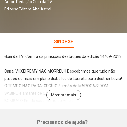
Autor:
Redação Guia da TV
Editora:
Editora Alto Astral
SINOPSE
Guia da TV: Confira os principais destaques da edição 14/09/2018:
Capa: VIIIXE! REMY NÃO MORREU!!! Descobrimos que tudo não
passou de mais um plano diabólico de Laureta para destruir Luzia!
O TEMPO NÃO PARA: CECÍLIO é irmão de MAROCAS! DOM
SABINO é amante de CAIRU!
Mostrar mais
BOMBA! O fim do casamento de Anitta!
FESTA! A união de William Bonner e Natasha Dantas!
Doce de dois brigadeiros! AQUI TEM! RECEITA DO EDU GUEDES!
Precisando de ajuda?
Whatsapp
Facebook
Twitter
E-mail