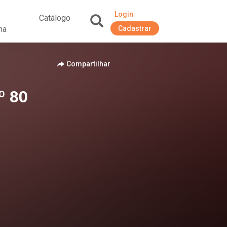
Login
Catálogo
na
Cadastrar
+
Compartilhar
º 80