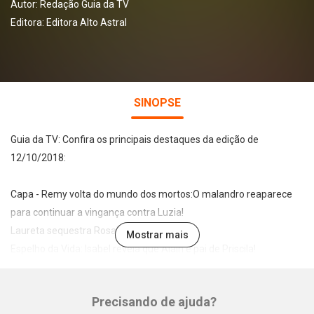
Autor:
Redação Guia da TV
Editora:
Editora Alto Astral
SINOPSE
Guia da TV: Confira os principais destaques da edição de
12/10/2018:
Capa - Remy volta do mundo dos mortos:O malandro reaparece
para continuar a vingança contra Luzia!
Laureta sequestra Rosa!
Mostrar mais
Espelho da Vida: Isabel revela que Alain é pai de Priscila!
Bomba: Ex de Luciano Camargo entrega segredos do passado do
cantor!
Precisando de ajuda?
Paquera: Anitta troca ex por gatão do futebol!
Whatsapp
Facebook
Twitter
E-mail