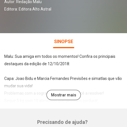
Autor:
Redação Malu
Editora:
Editora Alto Astral
SINOPSE
Malu: Sua amiga em todos os momentos! Confira os principais
destaques da edição de 12/10/2018:
Capa: Joao Bidu e Marcia Fernandes Previsões e simatIas que vão
mudar sua vida!
Problemas com a sogra? Nós ajudamos você a resolver!
Mostrar mais
Seque 5 kg com 10 alimentos que devoram gordura!
A mulher no poder: Conheça Ellora Haonne e seu trabalho com a
autoestima!
Precisando de ajuda?
Manual das etiquetas: Entenda os símbolos e cuide melhor das
Whatsapp
Facebook
Twitter
E-mail