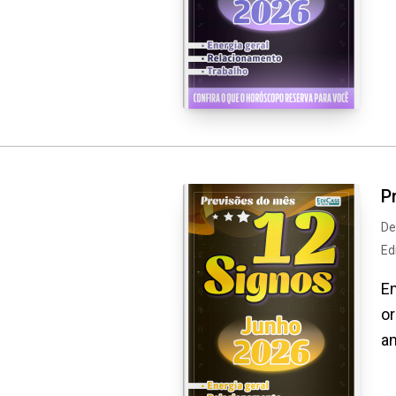
P
De
Ed
Em
or
am