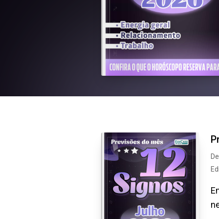
P
De
Ed
Em
ne