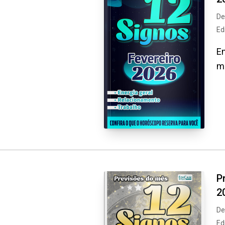
De
Ed
Em
mu
P
2
De
Ed