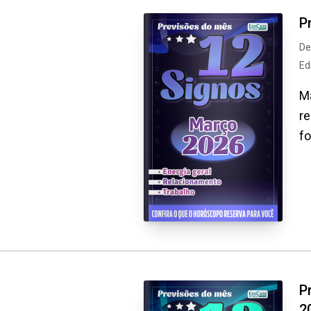
P
De
Ed
M
re
fo
P
2