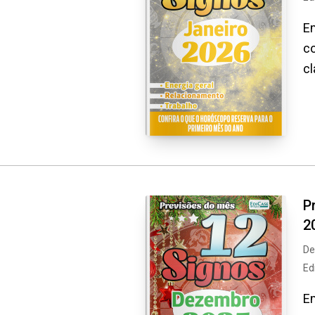
Em
co
cl
P
2
De
Ed
Em